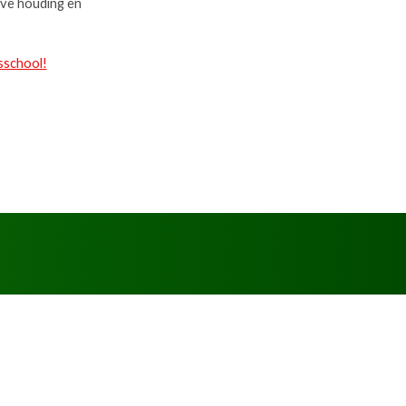
eve houding en
sschool!