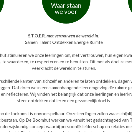
Waar staan
we voor
S.T.O.E.R.
met vertrouwen de wereld in!
S
amen
T
alent
O
ntdekken
E
nergie
R
uimte
ut stimuleren we onze leerlingen om, met vertrouwen, hun eigen kwal
 te waarderen, te respecteren en te benutten. Dit met als doel ze m
veerkracht de wereld in te sturen.
schillende kanten van zichzelf en anderen te laten ontdekken, dagen 
eggen. Dat doen we in een samenhangende leeromgeving die ruimte g
n reflecteren. Wij vinden het belangrijk dat onze leerlingen en leerk
sfeer ontdekken dat leren een gezamenlijk doel is.
n de toekomst is onvoorspelbaar. Onze leerlingen zullen waarschijnl
et bestaan. Op De Boomhut werken we vanuit het gedachtegoed van 
derwijskundig concept waarbij persoonlijk leiderschap en relaties me