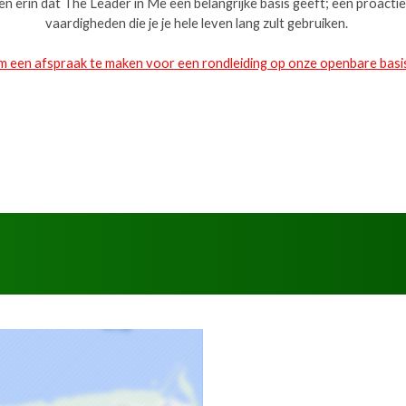
en erin dat The Leader in Me een belangrijke basis geeft; een proacti
vaardigheden die je je hele leven lang zult gebruiken.
 om een afspraak te maken voor een rondleiding op onze openba
re basi